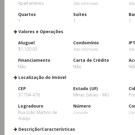
Apartamento
Não Informado
Não
Quartos
Suítes
Ba
1
1
1
Valores e Operações
Aluguel
Condomínio
IP
$1,100.00
Não Informado
Não
Financiamento
Carta de Crédito
Ac
Não
Não
Nã
Localização do Imóvel
CEP
Estado (UF)
Ci
37.704-478
Minas Gerais - MG
Po
Logradouro
Número
Co
Rua João Martins de
Consulte
Con
Araújo
Descrição/Características