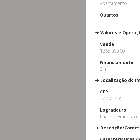
Apartamento
Quartos
2
Valores e Operaç
Venda
$365,000.00
Financiamento
Sim
Localização do I
CEP
37.701-455
Logradouro
Rua São Francisco
Descrição/Caract
Características d