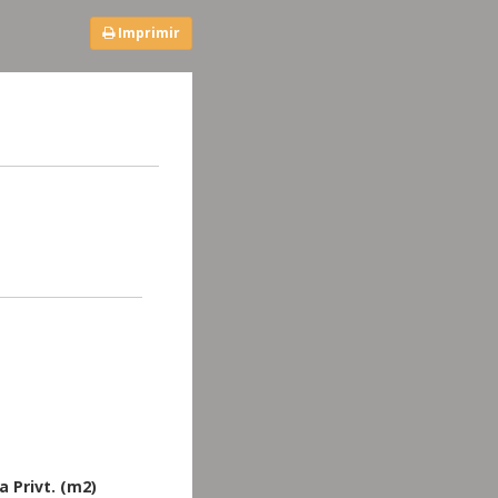
Imprimir
a Privt. (m2)