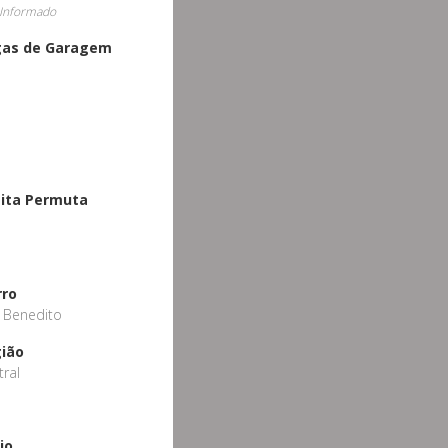
Informado
gas de Garagem
ita Permuta
o
rro
 Benedito
ião
tral
io