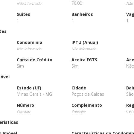
70.00
Não Informado
Não 
Suítes
Banheiros
Va
1
1
1
ões
Condomínio
IPTU (Anual)
Não Informado
Não Informado
Carta de Crédito
Aceita FGTS
Ace
Sim
Sim
Nã
móvel
Estado (UF)
Cidade
Bai
Minas Gerais - MG
Poços de Caldas
São
Número
Complemento
Reg
Cen
Consulte
Consulte
erísticas
o Imóvel
Características do Condomín