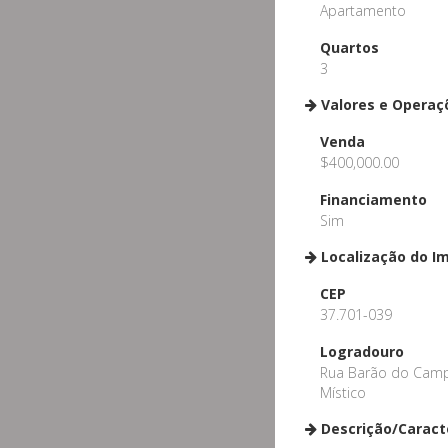
Apartamento
Quartos
3
Valores e Operaç
Venda
$400,000.00
Financiamento
Sim
Localização do I
CEP
37.701-039
Logradouro
Rua Barão do Cam
Místico
Descrição/Caract