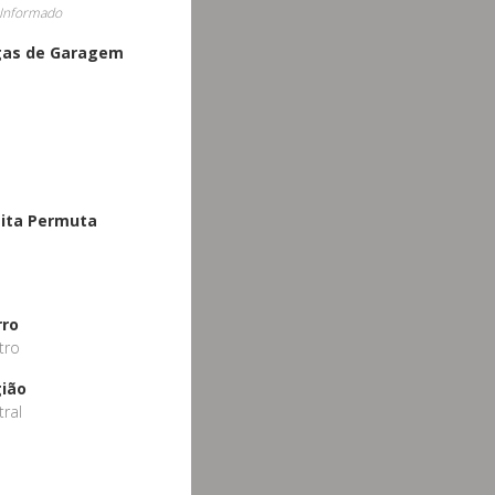
Informado
gas de Garagem
ita Permuta
o
rro
tro
ião
tral