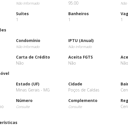
95.00
Não Informado
Não 
Suítes
Banheiros
Va
1
1
1
ões
Condomínio
IPTU (Anual)
Não Informado
Não Informado
Carta de Crédito
Aceita FGTS
Ace
Não
Não
Nã
móvel
Estado (UF)
Cidade
Bai
Minas Gerais - MG
Poços de Caldas
Cen
Número
Complemento
Reg
po
Cen
Consulte
Consulte
erísticas