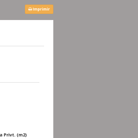
Imprimir
a Privt. (m2)