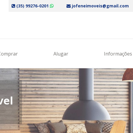
(35) 99276-0201
jofeneimoveis@gmail.com
re-se e receba nossas promoções!
Comprar
Alugar
Informaçõe
ompleto:
il:
vel
e ou WhatsApp: