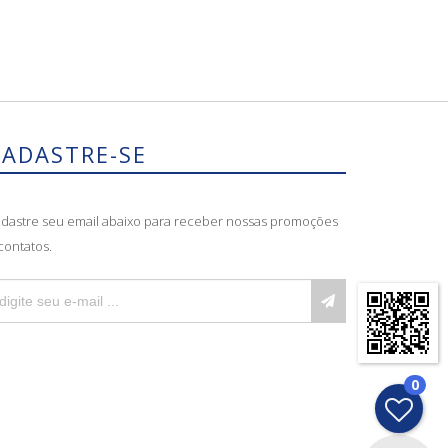
CADASTRE-SE
dastre seu email abaixo para receber nossas promoções
contatos.
0