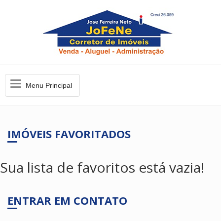
Nome Completo:
Menu
Menu Principal
Principal
Seu E-mail:
IMÓVEIS FAVORITADOS
Telefone ou WhatsApp:
Sua lista de favoritos está vazia!
Digite o código de confirmação:
ENTRAR EM CONTATO