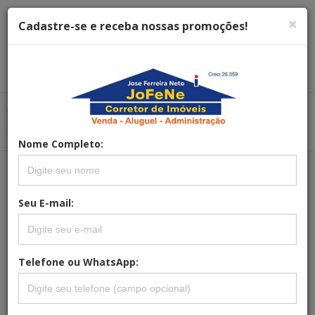
×
Cadastre-se e receba nossas promoções!
Menu
Menu Principal
Principal
Nome Completo:
REFERÊNCIA: CA-0001
Seu E-mail:
CASA 2 QUARTOS PARA VENDA
CIDADE DIVISA NOVA
Telefone ou WhatsApp: