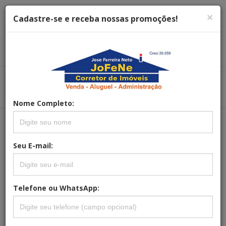
×
Cadastre-se e receba nossas promoções!
Menu
Menu Principal
Principal
Nome Completo:
REFERÊNCIA: CA-0003
Seu E-mail:
CASA 3 QUARTOS PARA VENDA NO
BAIRRO JARDIM PHILADÉLPHIA II EM
POÇOS DE CALDAS
Telefone ou WhatsApp: