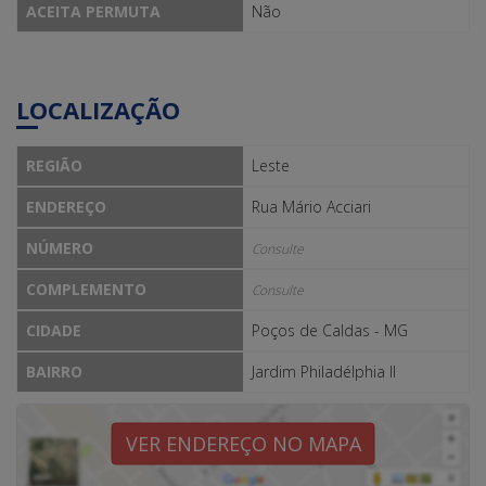
ACEITA PERMUTA
Não
LOCALIZAÇÃO
REGIÃO
Leste
ENDEREÇO
Rua Mário Acciari
NÚMERO
Consulte
COMPLEMENTO
Consulte
CIDADE
Poços de Caldas - MG
BAIRRO
Jardim Philadélphia II
VER ENDEREÇO NO MAPA