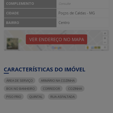
COMPLEMENTO
Consulte
CIDADE
Poços de Caldas - MG
BAIRRO
Centro
VER ENDEREÇO NO MAPA
CARACTERÍSTICAS DO IMÓVEL
ÁREA DE SERVIÇO
ARMÁRIO NA COZINHA
BOX NO BANHEIRO
CORREDOR
COZINHA
PISO FRIO
QUINTAL
RUA ASFALTADA