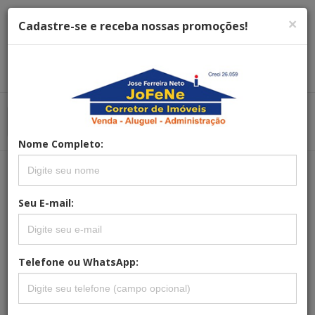
×
Cadastre-se e receba nossas promoções!
Menu
Menu Principal
Principal
Nome Completo:
REFERÊNCIA: AP-0003
Seu E-mail:
APARTAMENTO 3 QUARTOS PARA
VENDA NO BAIRRO CENTRO EM
POÇOS DE CALDAS
Telefone ou WhatsApp: