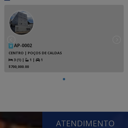
AP-0002
V
CENTRO | POÇOS DE CALDAS
3 (1)
|
1
|
1
$700,000.00
ATENDIMENTO