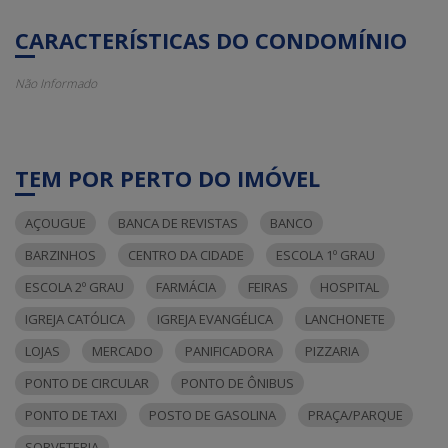
CARACTERÍSTICAS DO CONDOMÍNIO
Não Informado
TEM POR PERTO DO IMÓVEL
AÇOUGUE
BANCA DE REVISTAS
BANCO
BARZINHOS
CENTRO DA CIDADE
ESCOLA 1º GRAU
ESCOLA 2º GRAU
FARMÁCIA
FEIRAS
HOSPITAL
IGREJA CATÓLICA
IGREJA EVANGÉLICA
LANCHONETE
LOJAS
MERCADO
PANIFICADORA
PIZZARIA
PONTO DE CIRCULAR
PONTO DE ÔNIBUS
PONTO DE TAXI
POSTO DE GASOLINA
PRAÇA/PARQUE
SORVETERIA