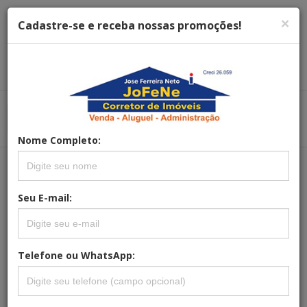
×
Cadastre-se e receba nossas promoções!
Menu
Menu Principal
Principal
Nome Completo:
REFERÊNCIA: AP-0005
Seu E-mail:
APARTAMENTO 3 QUARTOS PARA
VENDA NO BAIRRO JARDIM
CENTENÁRIO EM POÇOS DE CALDAS
Telefone ou WhatsApp: