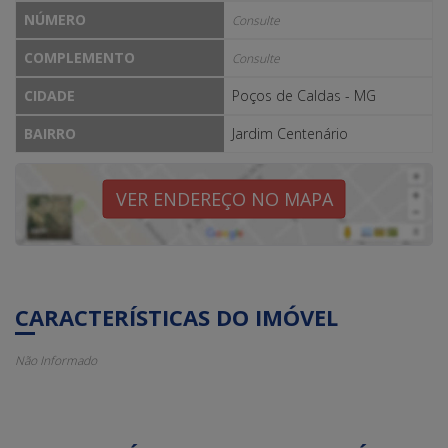
NÚMERO
Consulte
COMPLEMENTO
Consulte
CIDADE
Poços de Caldas - MG
BAIRRO
Jardim Centenário
VER ENDEREÇO NO MAPA
CARACTERÍSTICAS DO IMÓVEL
Não Informado