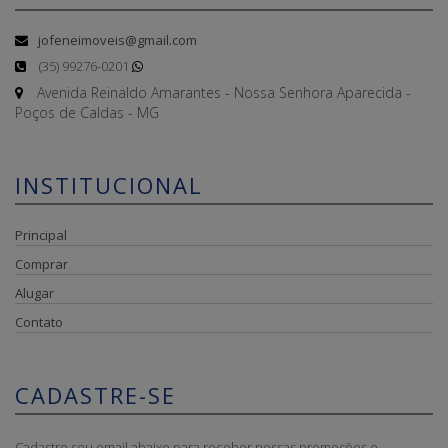
jofeneimoveis@gmail.com
(35) 99276-0201
Avenida Reinaldo Amarantes - Nossa Senhora Aparecida -
Poços de Caldas - MG
INSTITUCIONAL
Principal
Comprar
Alugar
Contato
CADASTRE-SE
Cadastre seu email abaixo para receber nossas promoções e