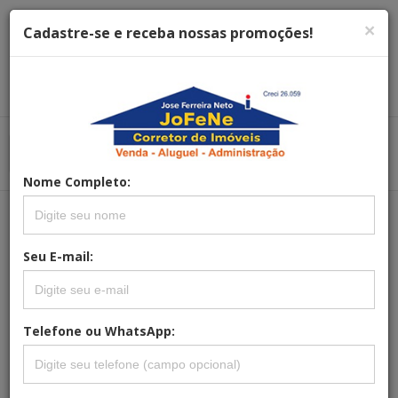
×
Cadastre-se e receba nossas promoções!
Menu
Menu Principal
Principal
Nome Completo:
REFERÊNCIA: AP-FRED-JDCEN.01
Seu E-mail:
APARTAMENTO, RESIDENCIAL PARA
ALUGUEL, JARDIM CENTENÁRIO,
POÇOS DE CALDAS
Telefone ou WhatsApp: