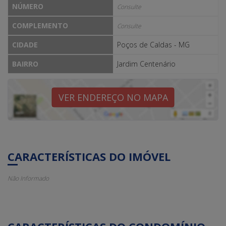
NÚMERO
Consulte
COMPLEMENTO
Consulte
CIDADE
Poços de Caldas - MG
BAIRRO
Jardim Centenário
VER ENDEREÇO NO MAPA
CARACTERÍSTICAS DO IMÓVEL
Não Informado