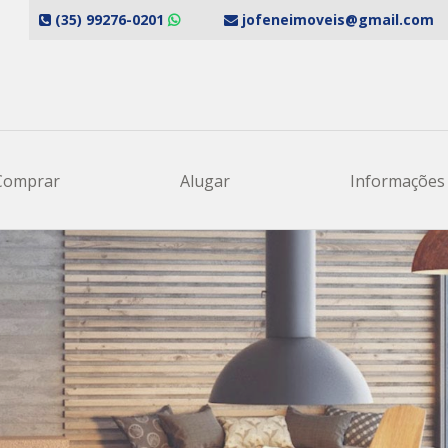
(35) 99276-0201
jofeneimoveis@gmail.com
re-se e receba nossas promoções!
Comprar
Alugar
Informaçõe
ompleto:
il:
e ou WhatsApp: