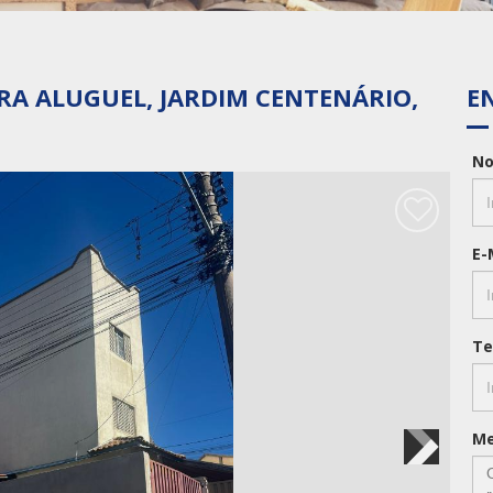
 código de confirmação:
RA ALUGUEL, JARDIM CENTENÁRIO,
E
Enviar For
N
E-
Te
M